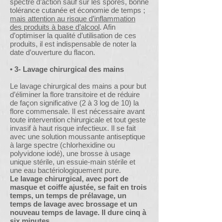
spectre d’action sauf sur les spores, bonne
tolérance cutanée et économie de temps ;
mais attention au risque d’inflammation
des produits à base d’alcool
. Afin
d’optimiser la qualité d’utilisation de ces
produits, il est indispensable de noter la
date d’ouverture du flacon.
• 3- Lavage chirurgical des mains
Le lavage chirurgical des mains a pour but
d’éliminer la flore transitoire et de réduire
de façon significative (2 à 3 log de 10) la
flore commensale. Il est nécessaire avant
toute intervention chirurgicale et tout geste
invasif à haut risque infectieux. Il se fait
avec une solution moussante antiseptique
à large spectre (chlorhexidine ou
polyvidone iodé), une brosse à usage
unique stérile, un essuie-main stérile et
une eau bactériologiquement pure.
Le lavage chirurgical, avec port de
masque et coiffe ajustée, se fait en trois
temps, un temps de prélavage, un
temps de lavage avec brossage et un
nouveau temps de lavage. Il dure cinq à
six minutes.