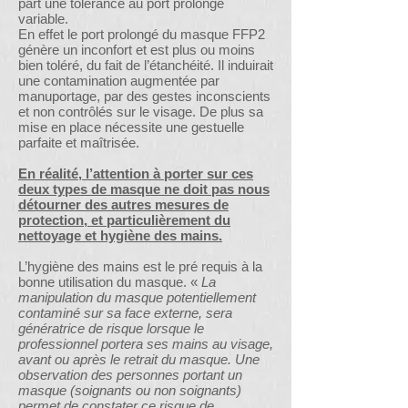
part une tolérance au port prolongé
variable.
En effet le port prolongé du masque FFP2
génère un inconfort et est plus ou moins
bien toléré, du fait de l’étanchéité. Il induirait
une contamination augmentée par
manuportage, par des gestes inconscients
et non contrôlés sur le visage. De plus sa
mise en place nécessite une gestuelle
parfaite et maîtrisée.
En réalité, l’attention à porter sur ces
deux types de masque ne doit pas nous
détourner des autres mesures de
protection, et particulièrement du
nettoyage et hygiène des mains.
L’hygiène des mains est le pré requis à la
bonne utilisation du masque. «
La
manipulation du masque potentiellement
contaminé sur sa face externe, sera
génératrice de risque lorsque le
professionnel portera ses mains au visage,
avant ou après le retrait du masque. Une
observation des personnes portant un
masque (soignants ou non soignants)
permet de constater ce risque de