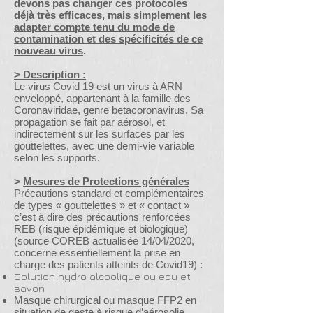
devons pas changer ces protocoles
déjà très efficaces, mais simplement les
adapter compte tenu du mode de
contamination et des spécificités de ce
nouveau virus
.
> Description :
Le virus Covid 19 est un virus à ARN
enveloppé, appartenant à la famille des
Coronaviridae, genre betacoronavirus. Sa
propagation se fait par aérosol, et
indirectement sur les surfaces par les
gouttelettes, avec une demi-vie variable
selon les supports.
>
Mesures de Protections générales
Précautions standard et complémentaires
de types « gouttelettes » et « contact »
c’est à dire des précautions renforcées
REB (risque épidémique et biologique)
(source COREB actualisée 14/04/2020,
concerne essentiellement la prise en
charge des patients atteints de Covid19) :
Solution hydro alcoolique ou eau et
savon
Masque chirurgical ou masque FFP2 en
situation de geste à risque d’aérosolie