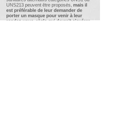
UNS213 peuvent être proposés,
mais il
est préférable de leur demander de
porter un masque pour venir à leur
rendez-vous
,
règle qui devrait s’avérer
obligatoire pour circuler
- Le
patient devra venir seul,
ou, si
nécessaire, accompagné d’une seule
personne. Cette personne attendra,
idéalement, en dehors du cabinet.
- Le patient sera immédiatement introduit
dans la salle de soin, un traitement
hygiénique des mains avec du gel
hydroalcoolique proposé et surtout,
afin
d’éviter la manipulation par les patients ce
gel lui est versé dans la main par
l’assistante.
- En cas de
première consultation
, le
patient, dans la mesure du possible,
apporte un questionnaire médical adressé
par mail, rempli et signé ; sinon le
questionnaire est rempli par le praticien qui
questionne le patient, puis signé par le
patient avec son stylo ou un stylo dédié qui